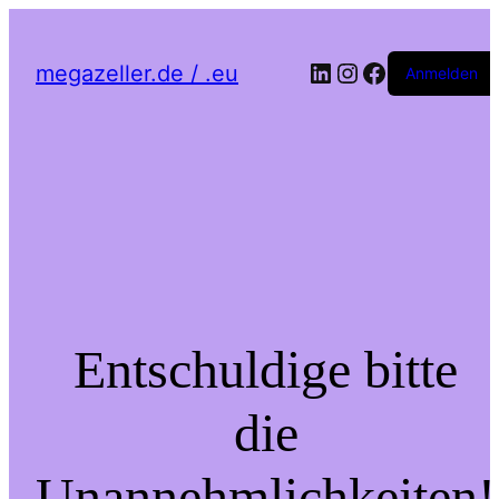
LinkedIn
Instagram
Facebook
megazeller.de / .eu
Anmelden
Entschuldige bitte
die
Unannehmlichkeiten!