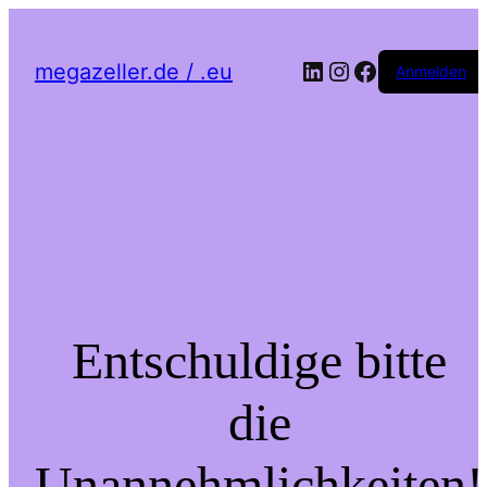
LinkedIn
Instagram
Facebook
megazeller.de / .eu
Anmelden
Entschuldige bitte
die
Unannehmlichkeiten!