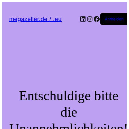
LinkedIn
Instagram
Facebook
megazeller.de / .eu
Anmelden
Entschuldige bitte
die
Unannehmlichkeiten!