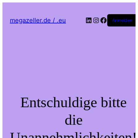
LinkedIn
Instagram
Facebook
megazeller.de / .eu
Anmelden
Entschuldige bitte
die
Unannehmlichkeiten!