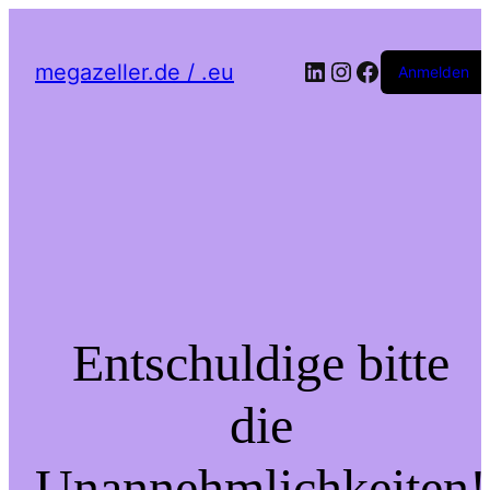
LinkedIn
Instagram
Facebook
megazeller.de / .eu
Anmelden
Entschuldige bitte
die
Unannehmlichkeiten!