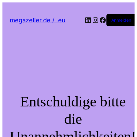
LinkedIn
Instagram
Facebook
megazeller.de / .eu
Anmelden
Entschuldige bitte
die
Unannehmlichkeiten!