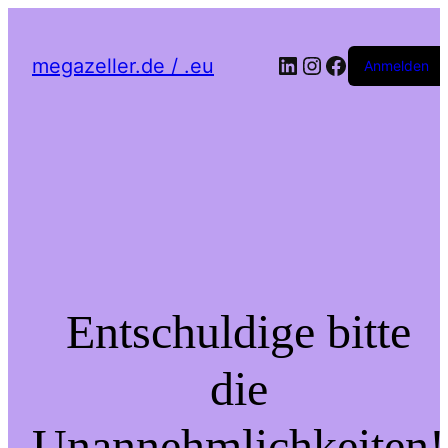
LinkedIn
Instagram
Facebook
megazeller.de / .eu
Anmelden
Entschuldige bitte
die
Unannehmlichkeiten!