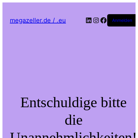
LinkedIn
Instagram
Facebook
megazeller.de / .eu
Anmelden
Entschuldige bitte
die
Unannehmlichkeiten!