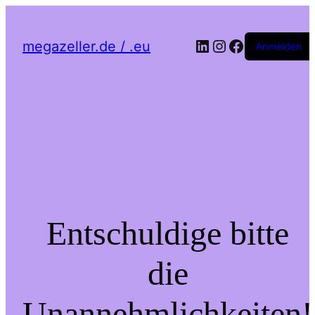
LinkedIn
Instagram
Facebook
megazeller.de / .eu
Anmelden
Entschuldige bitte
die
Unannehmlichkeiten!