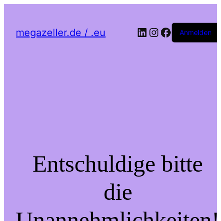
LinkedIn
Instagram
Facebook
megazeller.de / .eu
Anmelden
Entschuldige bitte
die
Unannehmlichkeiten!