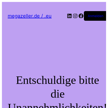
LinkedIn
Instagram
Facebook
megazeller.de / .eu
Anmelden
Entschuldige bitte
die
Unannehmlichkeiten!