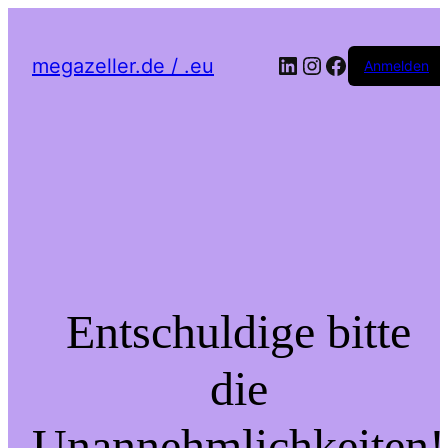
LinkedIn
Instagram
Facebook
megazeller.de / .eu
Anmelden
Entschuldige bitte
die
Unannehmlichkeiten!