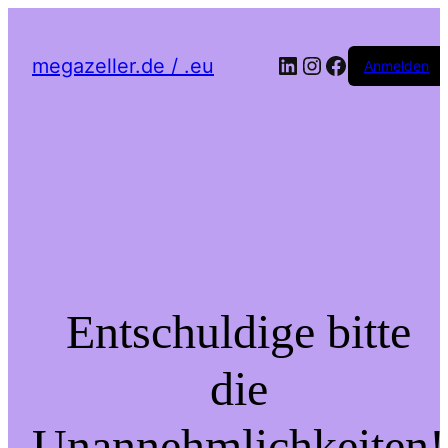
LinkedIn
Instagram
Facebook
megazeller.de / .eu
Anmelden
Entschuldige bitte
die
Unannehmlichkeiten!