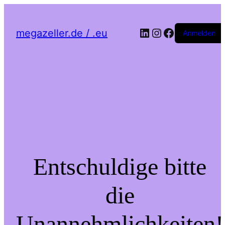
LinkedIn
Instagram
Facebook
megazeller.de / .eu
Anmelden
Entschuldige bitte
die
Unannehmlichkeiten!