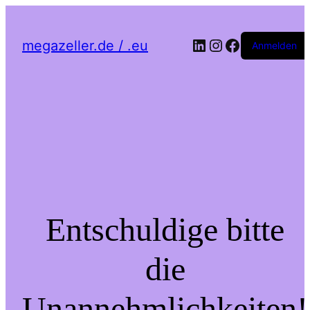
LinkedIn
Instagram
Facebook
megazeller.de / .eu
Anmelden
Entschuldige bitte
die
Unannehmlichkeiten!