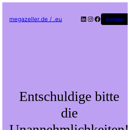
LinkedIn
Instagram
Facebook
megazeller.de / .eu
Anmelden
Entschuldige bitte
die
Unannehmlichkeiten!