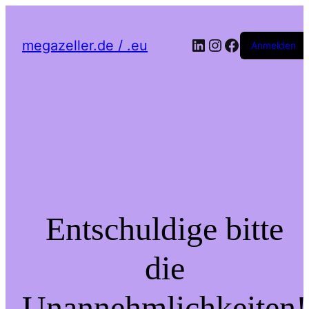
LinkedIn
Instagram
Facebook
megazeller.de / .eu
Anmelden
Entschuldige bitte
die
Unannehmlichkeiten!