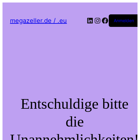
LinkedIn
Instagram
Facebook
megazeller.de / .eu
Anmelden
Entschuldige bitte
die
Unannehmlichkeiten!