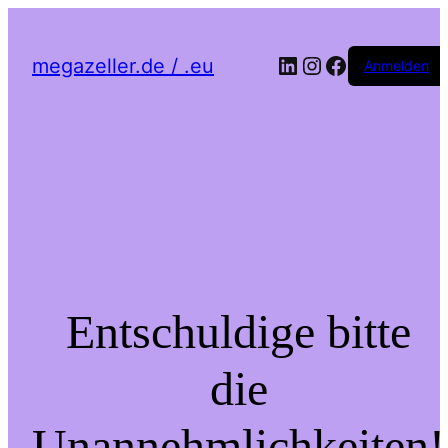
LinkedIn
Instagram
Facebook
megazeller.de / .eu
Anmelden
Entschuldige bitte
die
Unannehmlichkeiten!