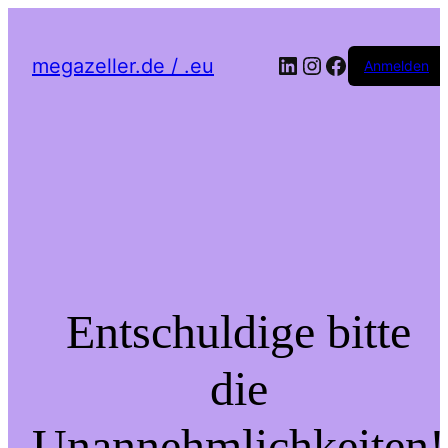
LinkedIn
Instagram
Facebook
megazeller.de / .eu
Anmelden
Entschuldige bitte
die
Unannehmlichkeiten!