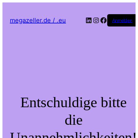
LinkedIn
Instagram
Facebook
megazeller.de / .eu
Anmelden
Entschuldige bitte
die
Unannehmlichkeiten!