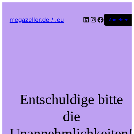
LinkedIn
Instagram
Facebook
megazeller.de / .eu
Anmelden
Entschuldige bitte
die
Unannehmlichkeiten!