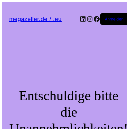
LinkedIn
Instagram
Facebook
megazeller.de / .eu
Anmelden
Entschuldige bitte
die
Unannehmlichkeiten!