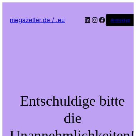
LinkedIn
Instagram
Facebook
megazeller.de / .eu
Anmelden
Entschuldige bitte
die
Unannehmlichkeiten!