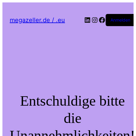
LinkedIn
Instagram
Facebook
megazeller.de / .eu
Anmelden
Entschuldige bitte
die
Unannehmlichkeiten!