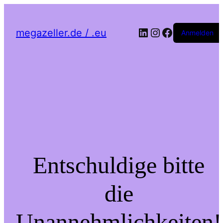
LinkedIn
Instagram
Facebook
megazeller.de / .eu
Anmelden
Entschuldige bitte
die
Unannehmlichkeiten!