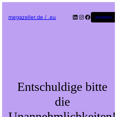
LinkedIn
Instagram
Facebook
megazeller.de / .eu
Anmelden
Entschuldige bitte
die
Unannehmlichkeiten!