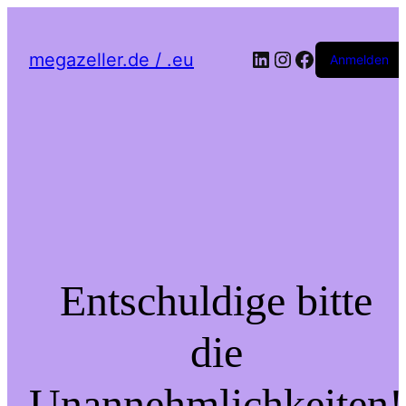
LinkedIn
Instagram
Facebook
megazeller.de / .eu
Anmelden
Entschuldige bitte
die
Unannehmlichkeiten!