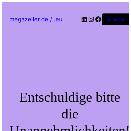
LinkedIn
Instagram
Facebook
megazeller.de / .eu
Anmelden
Entschuldige bitte
die
Unannehmlichkeiten!