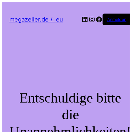
LinkedIn
Instagram
Facebook
megazeller.de / .eu
Anmelden
Entschuldige bitte
die
Unannehmlichkeiten!