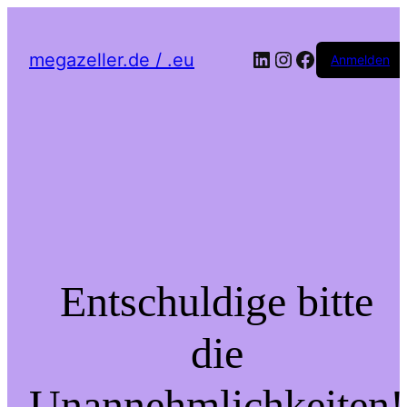
LinkedIn
Instagram
Facebook
megazeller.de / .eu
Anmelden
Entschuldige bitte
die
Unannehmlichkeiten!