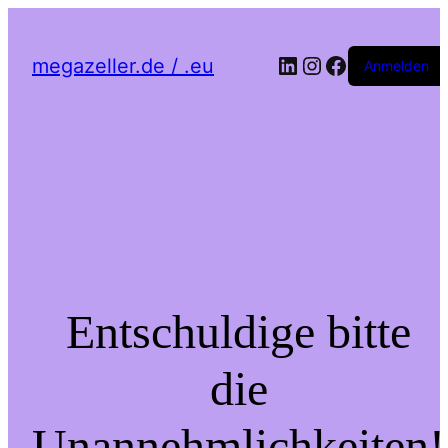
LinkedIn
Instagram
Facebook
megazeller.de / .eu
Anmelden
Entschuldige bitte
die
Unannehmlichkeiten!