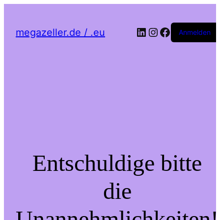
LinkedIn
Instagram
Facebook
megazeller.de / .eu
Anmelden
Entschuldige bitte
die
Unannehmlichkeiten!