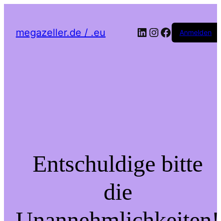
LinkedIn
Instagram
Facebook
megazeller.de / .eu
Anmelden
Entschuldige bitte
die
Unannehmlichkeiten!