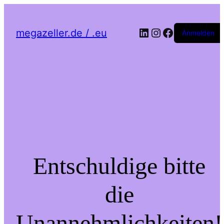
LinkedIn
Instagram
Facebook
megazeller.de / .eu
Anmelden
Entschuldige bitte
die
Unannehmlichkeiten!