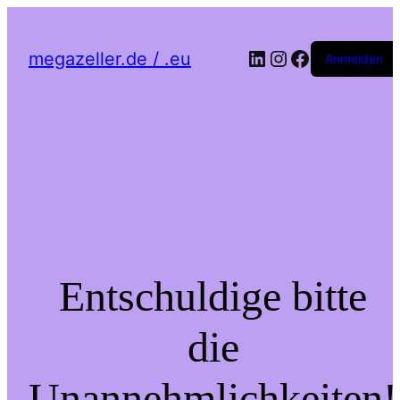
LinkedIn
Instagram
Facebook
megazeller.de / .eu
Anmelden
Entschuldige bitte
die
Unannehmlichkeiten!