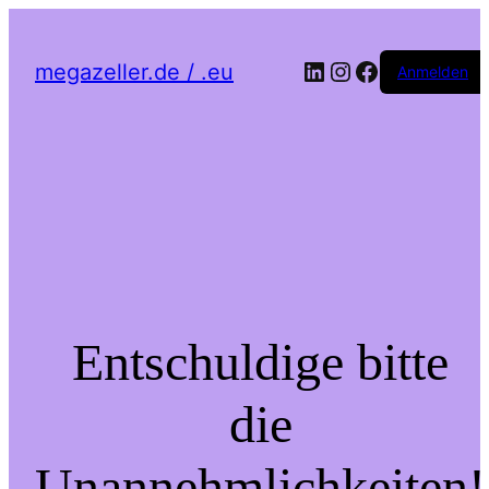
LinkedIn
Instagram
Facebook
megazeller.de / .eu
Anmelden
Entschuldige bitte
die
Unannehmlichkeiten!