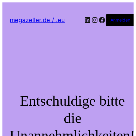
LinkedIn
Instagram
Facebook
megazeller.de / .eu
Anmelden
Entschuldige bitte
die
Unannehmlichkeiten!