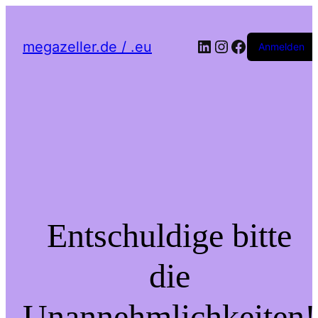
LinkedIn
Instagram
Facebook
megazeller.de / .eu
Anmelden
Entschuldige bitte
die
Unannehmlichkeiten!