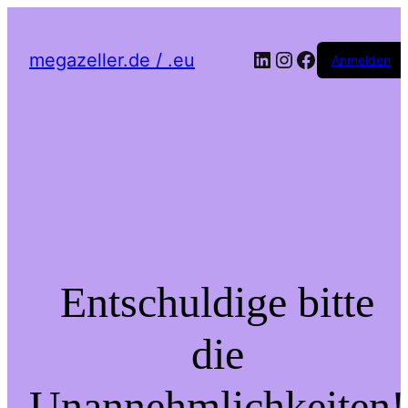
LinkedIn
Instagram
Facebook
megazeller.de / .eu
Anmelden
Entschuldige bitte
die
Unannehmlichkeiten!