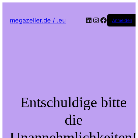
LinkedIn
Instagram
Facebook
megazeller.de / .eu
Anmelden
Entschuldige bitte
die
Unannehmlichkeiten!