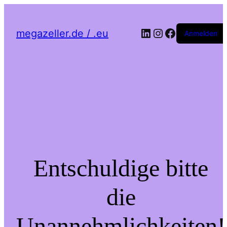
LinkedIn
Instagram
Facebook
megazeller.de / .eu
Anmelden
Entschuldige bitte
die
Unannehmlichkeiten!